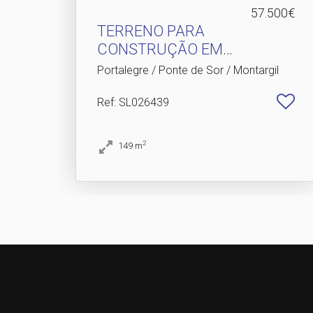
57.500€
TERRENO PARA
CONSTRUÇÃO EM
MONTARGIL
Portalegre / Ponte de Sor / Montargil
Ref
: SL026439
2
149
m