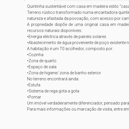
Quintinha sustentável com casa em madeira estilo “casa 
Terreno rústico transformado numa encantadora quintinha
natureza e afastada da povoação, com acesso por caminho
A propriedade dispõe de uma original casa em madeira
recursos naturais disponíveis:

•Energia eléctrica através de painéis solares 

•Abastecimento de água proveniente de poço existente na
A habitação é um T0 acolhedor, composto por:

•Cozinha 

•Zona de quarto 

•Espaço de sala 

•Zona de higiene/ zona de banho exterior

No terreno encontrará ainda:

•Estufa 

•Sistema de rega gota a gota 

•Pomar

Um imóvel verdadeiramente diferenciador, pensado para 