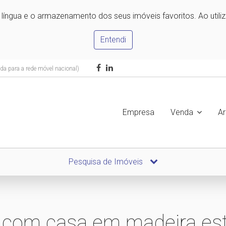
e língua e o armazenamento dos seus imóveis favoritos. Ao utili
Entendi
a para a rede móvel nacional)
Empresa
Venda
A
Pesquisa de Imóveis
 com casa em madeira esti