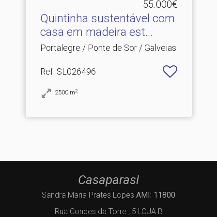
55.000€
Quintinha sustentável com
casa em madeira est.​..
Portalegre / Ponte de Sor / Galveias
Ref
: SL026496
2
2500
m
Casaparasi
Sandra Maria Prates Lopes
AMI: 11800
Rua Condes da Torre , 5 LOJA B