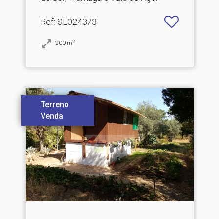
Ref
: SL024373
2
300
m
Terreno
Venda