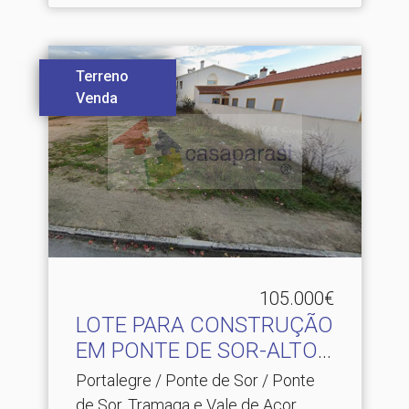
Terreno
Venda
105.000€
LOTE PARA CONSTRUÇÃO
EM PONTE DE SOR-ALTO
ALE.​..
Portalegre / Ponte de Sor / Ponte
de Sor, Tramaga e Vale de Açor