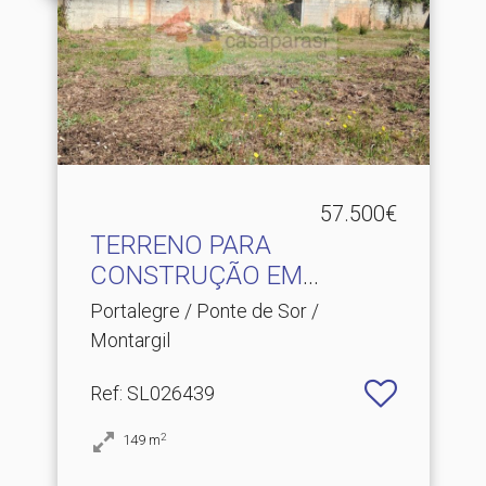
57.500€
TERRENO PARA
CONSTRUÇÃO EM
MONTARGIL
Portalegre / Ponte de Sor /
Montargil
Ref
: SL026439
2
149
m