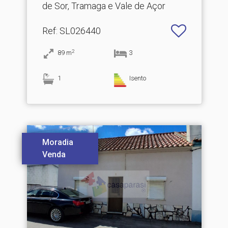
de Sor, Tramaga e Vale de Açor
Ref
: SL026440
2
89
m
3
1
Isento
Moradia
Venda