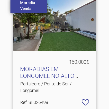
Moradia
Venda
160.000€
MORADIAS EM
LONGOMEL NO ALTO
ALENTEJO
Portalegre / Ponte de Sor /
Longomel
Ref
: SL026498