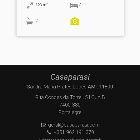
2
123
m
3
2
Casaparasi
Sandra Maria Prates Lopes
AMI: 11800
Rua Condes da Torre , 5 LOJA B
7400-380
Portalegre
geral@casaparasi.com
+351 962 191 370