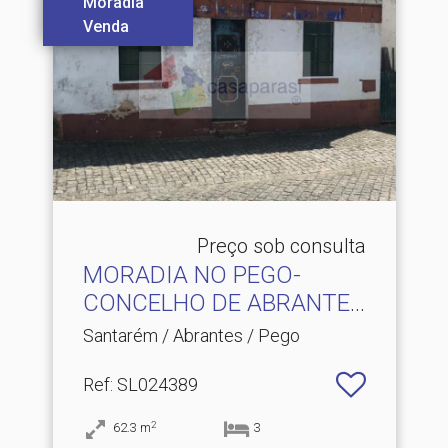
Moradia
Venda
Preço sob consulta
MORADIA NO PEGO-
CONCELHO DE ABRANTES
(PARA R.​..
Santarém / Abrantes / Pego
Ref
: SL024389
2
62.3
m
3