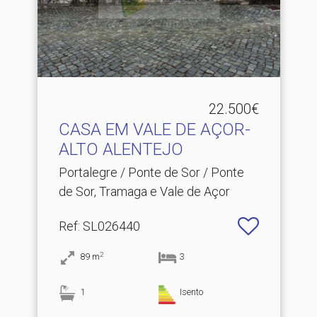
22.500€
CASA EM VALE DE AÇOR-
ALTO ALENTEJO
Portalegre / Ponte de Sor / Ponte
de Sor, Tramaga e Vale de Açor
Ref
: SL026440
2
89
m
3
1
Isento