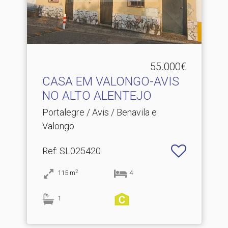
55.000€
CASA EM VALONGO-AVIS
NO ALTO ALENTEJO
Portalegre / Avis / Benavila e
Valongo
Ref
: SL025420
2
115
m
4
1