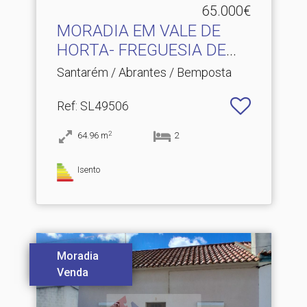
65.000€
MORADIA EM VALE DE
HORTA- FREGUESIA DE
BEMPOS.​..
Santarém / Abrantes / Bemposta
Ref
: SL49506
2
64.96
m
2
Isento
Moradia
Venda