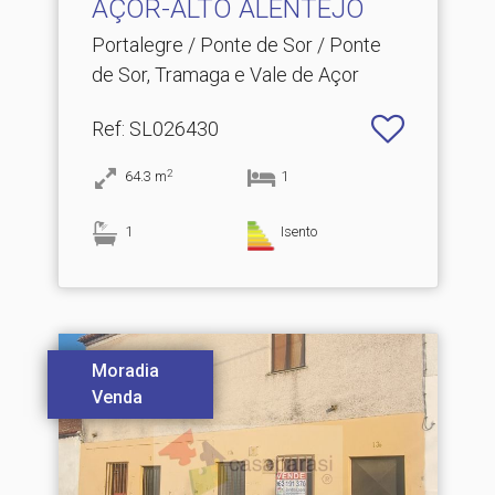
AÇOR-ALTO ALENTEJO
Portalegre / Ponte de Sor / Ponte
de Sor, Tramaga e Vale de Açor
Ref
: SL026430
2
64.3
m
1
1
Isento
Moradia
Venda