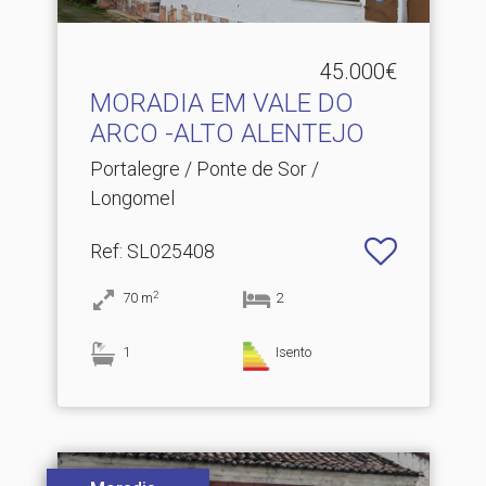
45.000€
MORADIA EM VALE DO
ARCO -ALTO ALENTEJO
Portalegre / Ponte de Sor /
Longomel
Ref
: SL025408
2
70
m
2
1
Isento