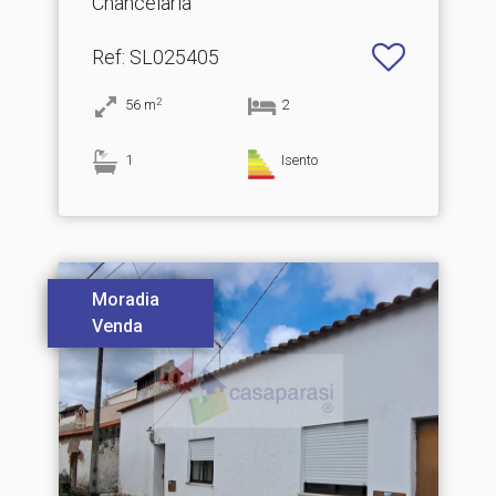
Chancelaria
Ref
: SL025405
2
56
m
2
1
Isento
Moradia
Venda