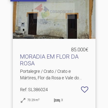
85.000€
MORADIA EM FLOR DA
ROSA
Portalegre / Crato / Crato e
Mártires, Flor da Rosa e Vale do
Peso
Ref
: SL386024
2
73.29
m
3