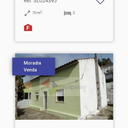
Ref
: SL024395
2
70
m
2
Moradia
Venda