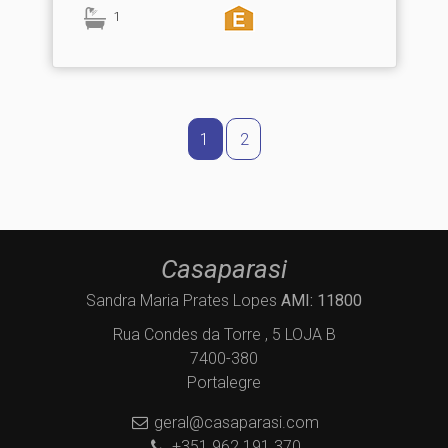
1
1
2
Casaparasi
Sandra Maria Prates Lopes
AMI: 11800
Rua Condes da Torre , 5 LOJA B
7400-380
Portalegre
geral@casaparasi.com
+351 962 191 370