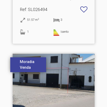
Ref
: SL026494
2
51.57
m
3
1
Isento
Moradia
Venda