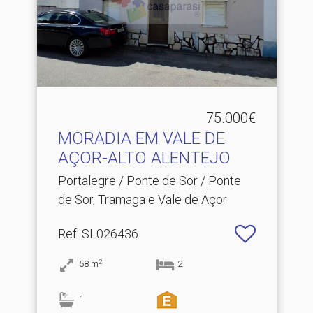
75.000€
MORADIA EM VALE DE
AÇOR-ALTO ALENTEJO
Portalegre / Ponte de Sor / Ponte
de Sor, Tramaga e Vale de Açor
Ref
: SL026436
2
58
m
2
1